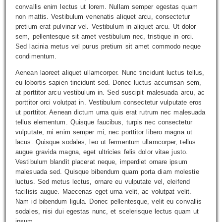
convallis enim lectus ut lorem. Nullam semper egestas quam
non mattis. Vestibulum venenatis aliquet arcu, consectetur
pretium erat pulvinar vel. Vestibulum in aliquet arcu. Ut dolor
sem, pellentesque sit amet vestibulum nec, tristique in orci.
Sed lacinia metus vel purus pretium sit amet commodo neque
condimentum.
Aenean laoreet aliquet ullamcorper. Nunc tincidunt luctus tellus,
eu lobortis sapien tincidunt sed. Donec luctus accumsan sem,
at porttitor arcu vestibulum in. Sed suscipit malesuada arcu, ac
porttitor orci volutpat in. Vestibulum consectetur vulputate eros
ut porttitor. Aenean dictum urna quis erat rutrum nec malesuada
tellus elementum. Quisque faucibus, turpis nec consectetur
vulputate, mi enim semper mi, nec porttitor libero magna ut
lacus. Quisque sodales, leo ut fermentum ullamcorper, tellus
augue gravida magna, eget ultricies felis dolor vitae justo.
Vestibulum blandit placerat neque, imperdiet ornare ipsum
malesuada sed. Quisque bibendum quam porta diam molestie
luctus. Sed metus lectus, ornare eu vulputate vel, eleifend
facilisis augue. Maecenas eget urna velit, ac volutpat velit.
Nam id bibendum ligula. Donec pellentesque, velit eu convallis
sodales, nisi dui egestas nunc, et scelerisque lectus quam ut
ipsum.