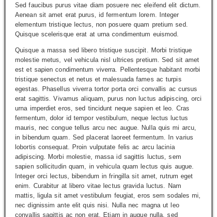
Sed faucibus purus vitae diam posuere nec eleifend elit dictum.
Aenean sit amet erat purus, id fermentum lorem. Integer
elementum tristique lectus, non posuere quam pretium sed.
Quisque scelerisque erat at urna condimentum euismod.
Quisque a massa sed libero tristique suscipit. Morbi tristique
molestie metus, vel vehicula nisl ultrices pretium. Sed sit amet
est et sapien condimentum viverra. Pellentesque habitant morbi
tristique senectus et netus et malesuada fames ac turpis
egestas. Phasellus viverra tortor porta orci convallis ac cursus
erat sagittis. Vivamus aliquam, purus non luctus adipiscing, orci
urna imperdiet eros, sed tincidunt neque sapien et leo. Cras
fermentum, dolor id tempor vestibulum, neque lectus luctus
mauris, nec congue tellus arcu nec augue. Nulla quis mi arcu,
in bibendum quam. Sed placerat laoreet fermentum. In varius
lobortis consequat. Proin vulputate felis ac arcu lacinia
adipiscing. Morbi molestie, massa id sagittis luctus, sem
sapien sollicitudin quam, in vehicula quam lectus quis augue.
Integer orci lectus, bibendum in fringilla sit amet, rutrum eget
enim. Curabitur at libero vitae lectus gravida luctus. Nam
mattis, ligula sit amet vestibulum feugiat, eros sem sodales mi,
nec dignissim ante elit quis nisi. Nulla nec magna ut leo
convallis sagittis ac non erat. Etiam in augue nulla, sed