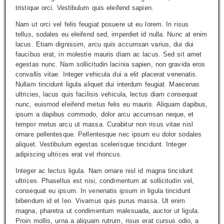
tristique orci. Vestibulum quis eleifend sapien.
Nam ut orci vel felis feugiat posuere ut eu lorem. In risus
tellus, sodales eu eleifend sed, imperdiet id nulla. Nunc at enim
lacus. Etiam dignissim, arcu quis accumsan varius, dui dui
faucibus erat, in molestie mauris diam ac lacus. Sed sit amet
egestas nunc. Nam sollicitudin lacinia sapien, non gravida eros
convallis vitae. Integer vehicula dui a elit placerat venenatis.
Nullam tincidunt ligula aliquet dui interdum feugiat. Maecenas
ultricies, lacus quis facilisis vehicula, lectus diam consequat
nunc, euismod eleifend metus felis eu mauris. Aliquam dapibus,
ipsum a dapibus commodo, dolor arcu accumsan neque, et
tempor metus arcu ut massa. Curabitur non risus vitae nisl
ornare pellentesque. Pellentesque nec ipsum eu dolor sodales
aliquet. Vestibulum egestas scelerisque tincidunt. Integer
adipiscing ultrices erat vel rhoncus.
Integer ac lectus ligula. Nam ornare nisl id magna tincidunt
ultrices. Phasellus est nisi, condimentum at sollicitudin vel,
consequat eu ipsum. In venenatis ipsum in ligula tincidunt
bibendum id et leo. Vivamus quis purus massa. Ut enim
magna, pharetra ut condimentum malesuada, auctor ut ligula.
Proin mollis, urna a aliquam rutrum, risus erat cursus odio, a