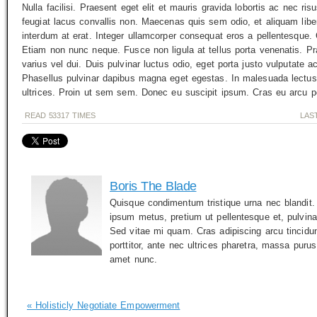
Nulla facilisi. Praesent eget elit et mauris gravida lobortis ac nec ris
feugiat lacus convallis non. Maecenas quis sem odio, et aliquam libero.
interdum at erat. Integer ullamcorper consequat eros a pellentesque.
Etiam non nunc neque. Fusce non ligula at tellus porta venenatis. Pra
varius vel dui. Duis pulvinar luctus odio, eget porta justo vulputate a
Phasellus pulvinar dapibus magna eget egestas. In malesuada lectus 
ultrices. Proin ut sem sem. Donec eu suscipit ipsum. Cras eu arcu por
READ
53317
TIMES
LAS
Boris The Blade
Quisque condimentum tristique urna nec blandit.
ipsum metus, pretium ut pellentesque et, pulvinar
Sed vitae mi quam. Cras adipiscing arcu tincidunt 
porttitor, ante nec ultrices pharetra, massa puru
amet nunc.
« Holisticly Negotiate Empowerment