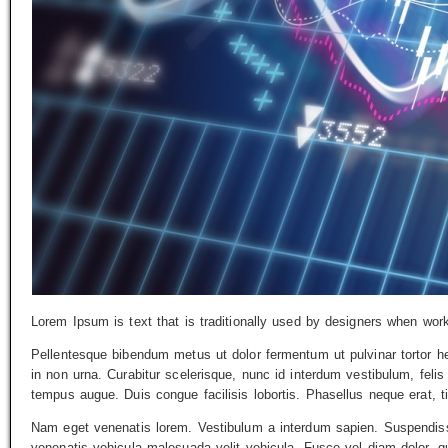
Lorem Ipsum is text that is traditionally used by designers when work
Pellentesque bibendum metus ut dolor fermentum ut pulvinar tortor he
in non urna. Curabitur scelerisque, nunc id interdum vestibulum, felis 
tempus augue. Duis congue facilisis lobortis. Phasellus neque erat, ti
Nam eget venenatis lorem. Vestibulum a interdum sapien. Suspendiss
venenatis vehicula malesuada velit vehicula. Fusce vel diam dolor, quis