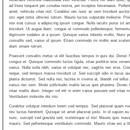
ad litora torquent per conubia nostra, per inceptos himenaeos. Pellent
amet, vehicula vitae nisl. Curabitur nec nunc ac sem tincidunt auct
orci eget tortor ultricies rutrum. Mauris luctus vulputate molestie. P
non erat cursus a adipiscing ipsum congue. Nulla iaculis purus sit a
tincidunt. Ut augue diam, congue ut commodo pellentesque, fermentu
dignissim sodales at a ipsum. Quisque varius lobortis mollis. Nunc 
convallis sed, varius id ipsum. Etiam commodo mi mollis erat sceleri
diam ornare rutrum.
Praesent convallis metus ut elit faucibus tempus in quis dui. Donec frin
congue et. Quisque commodo luctus ligula, vitae porttitor eros venen
varius. Nulla nulla nibh, varius id volutpat nec, sagittis nec eros. Cra
neque, sed tempus massa tincidunt ut. Sed suscipit odio in lacus auc
platea dictumst. Sed nulla nisi, lacinia in viverra at, blandit vel tellu
varius nec sem. Morbi sollicitudin mattis lacus quis pharetra. Donec ti
vitae mattis diam. Integer vel elit in enim varius posuere sed vitae
Vestibulum molestie dui nisi.
Curabitur volutpat interdum lorem sed tempus. Sed placerat quam non l
nisi luctus hendrerit. Quisque sit amet placerat justo. In id sapien e
nunc, suscipit sed gravida sed, scelerisque ut nisl. Mauris quis massa
mauris. Sed pellentesque vestibulum commodo. Mauris vitae est a lib